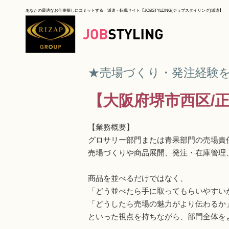
あなたの最適なお仕事探しにコミットする、派遣・転職サイト【JOBSTYLEING(ジョブスタイリング)派遣】
★売場づくり・発注経験を活
【大阪府堺市西区/
【業務概要】
グロサリー部門または青果部門の売場責
売場づくりや商品展開、発注・在庫管理
商品を並べるだけではなく、
「どう並べたら手に取ってもらいやすい
「どうしたら売場の魅力がより伝わるか
といった視点を持ちながら、部門全体を