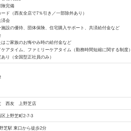
保険完備
カード（西友全店で7％引き／一部除外あり）
共済会
ー施設の優待、団体保険、住宅購入サポート、共済給付金など
会
たはご家族のお悔やみ時の給付金など
ドケアタイム、ファミリーケアタイム（勤務時間短縮に関する制度
度あり（全国型正社員のみ）
険
友 西友 上野芝店
区上野芝町2-7-3
上野芝駅 東口から徒歩2分