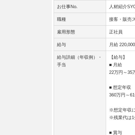
お仕事No.
人材紹介SY0
職種
接客・販売
雇用形態
正社員
給与
月給 220,00
給与詳細（年収例）・
【給与】
手当
■ 月給
22万円～35
■ 想定年収
360万円～6
※想定年収
※残業代は
■ 賞与