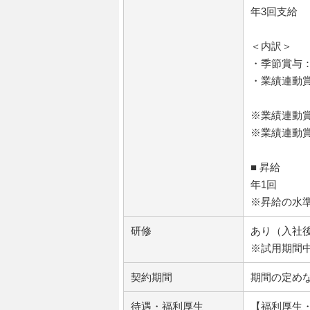
年3回支給
＜内訳＞
・季節賞与
・業績連動
※業績連動
※業績連動
■ 昇給
年1回
※昇給の水
研修
あり（入社後
※試用期間
契約期間
期間の定め
待遇・福利厚生
【福利厚生