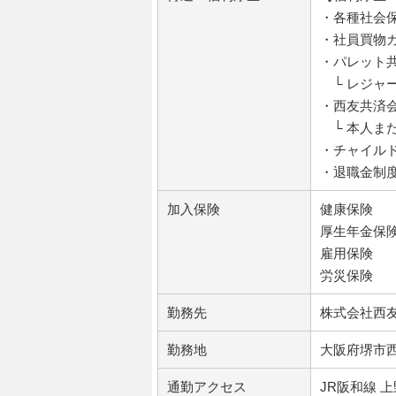
・各種社会
・社員買物
・パレット
└ レジャ
・西友共済
└ 本人ま
・チャイル
・退職金制
加入保険
健康保険
厚生年金保
雇用保険
労災保険
勤務先
株式会社西
勤務地
大阪府堺市西
通勤アクセス
JR阪和線 